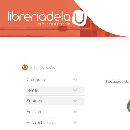
Milky Way
temas varios
Tema
comics y novelas graficas
Subtema
ficción y temas afines
ficción: tema narrativo
novelas graficas
Formato
novelas graficas: manga
libro importado
Año de Edición