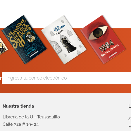
r
Nuestra tienda
L
Librería de la U - Teusaquillo
¿
Calle 32a # 19- 24
E