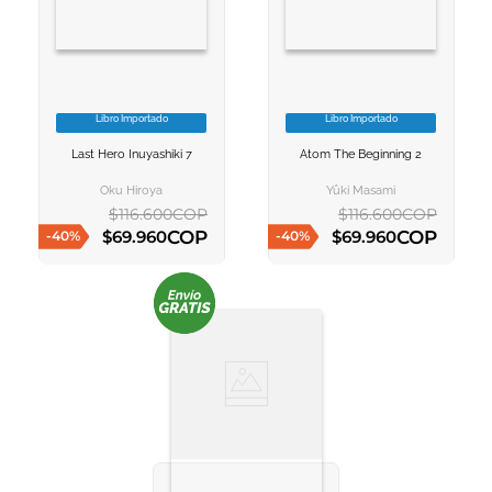
Libro Importado
Libro Importado
VER INFORMACION
VER INFORMACION
Last Hero Inuyashiki 7
Atom The Beginning 2
AGREGAR AL
AGREGAR AL
CARRITO
CARRITO
Oku Hiroya
Yûki Masami
$
116
.
600
COP
$
116
.
600
COP
COP
COP
$
69
.
960
$
69
.
960
-
40
%
-
40
%
AGREGAR AL CARRITO
AGREGAR AL CARRITO