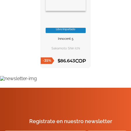
Libro Importado
VER INFORMACION
Innocent 5
AGREGAR AL
CARRITO
Sakamoto Shin Ichi
COP
$
86
.
643
-
35
%
AGREGAR AL CARRITO
Regístrate en nuestro newsletter