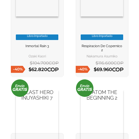
10
.
book haven
Libro Importado
Libro Importado
VER INFORMACION
VER INFORMACION
Inmortal Rain 3
Respiracion De Copernico
AGREGAR AL
AGREGAR AL
2
CARRITO
CARRITO
Ozaki Kaori
Nakamura Asumiko
$
104
.
700
COP
$
116
.
600
COP
COP
COP
$
62
.
820
$
69
.
960
-
40
%
-
40
%
AGREGAR AL CARRITO
AGREGAR AL CARRITO