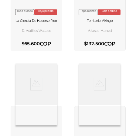
Tapa blanda
Bajo pedido
Tapa blanda
Bajo pedido
VER INFORMACION
VER INFORMACION
La Ciencia De Hacerse Rico
Territorio Vikingo
AGREGAR AL
AGREGAR AL
CARRITO
CARRITO
D. Wattles Wallace
Velasco Manuel
COP
COP
$
65
.
600
$
132
.
500
AGREGAR AL CARRITO
AGREGAR AL CARRITO