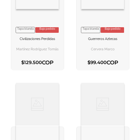
Tapa blanda
Bajo pedido
Tapa blanda
Bajo pedido
VER INFORMACION
VER INFORMACION
Civilizaciones Perdidas
Guerreros Aztecas
AGREGAR AL
AGREGAR AL
CARRITO
CARRITO
Martínez Rodríguez Tomás
Cervera Marco
COP
COP
$
129
.
500
$
99
.
400
AGREGAR AL CARRITO
AGREGAR AL CARRITO