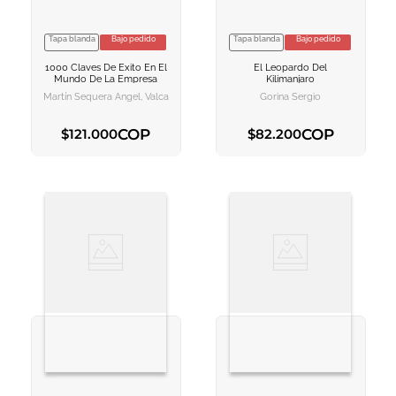
Tapa blanda
Bajo pedido
Tapa blanda
Bajo pedido
VER INFORMACION
VER INFORMACION
1000 Claves De Exito En El
El Leopardo Del
AGREGAR AL
AGREGAR AL
Mundo De La Empresa
Kilimanjaro
CARRITO
CARRITO
Martín Sequera Ángel, Valcarce Joaquín
Gorina Sergio
COP
COP
$
121
.
000
$
82
.
200
AGREGAR AL CARRITO
AGREGAR AL CARRITO