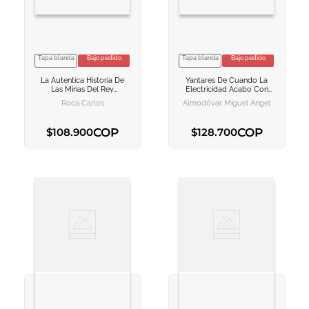
Tapa blanda
Bajo pedido
Tapa blanda
Bajo pedido
VER INFORMACION
VER INFORMACION
La Autentica Historia De
Yantares De Cuando La
AGREGAR AL
AGREGAR AL
Las Minas Del Rey
Electricidad Acabo Con
CARRITO
CARRITO
Salomon
Las Mulas
Roca Carlos
Almodóvar Miguel Ángel
COP
COP
$
108
.
900
$
128
.
700
AGREGAR AL CARRITO
AGREGAR AL CARRITO