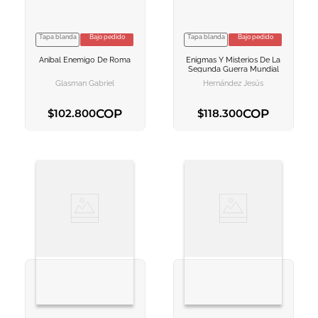
Tapa blanda
Bajo pedido
Tapa blanda
Bajo pedido
VER INFORMACION
VER INFORMACION
Anibal Enemigo De Roma
Enigmas Y Misterios De La
AGREGAR AL
AGREGAR AL
Segunda Guerra Mundial
CARRITO
CARRITO
Glasman Gabriel
Hernández Jesús
COP
COP
$
102
.
800
$
118
.
300
AGREGAR AL CARRITO
AGREGAR AL CARRITO