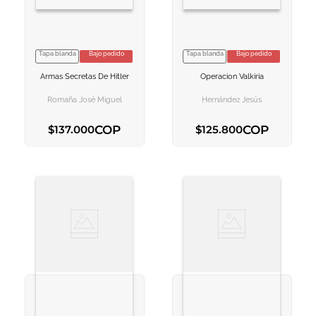
Tapa blanda
Bajo pedido
Tapa blanda
Bajo pedido
VER INFORMACION
VER INFORMACION
Armas Secretas De Hitler
Operacion Valkiria
AGREGAR AL
AGREGAR AL
CARRITO
CARRITO
Romaña José Miguel
Hernández Jesús
COP
COP
$
137
.
000
$
125
.
800
AGREGAR AL CARRITO
AGREGAR AL CARRITO