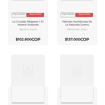
Tapa blanda
Bajo pedido
Tapa blanda
Bajo pedido
VER INFORMACION
VER INFORMACION
La Cruzada Albigense Y El
Historias Asombrosas De
AGREGAR AL
AGREGAR AL
Imperio Aragones
La Segunda Guerra
CARRITO
CARRITO
Mundial
Barreras David
Hernández Jesús
COP
COP
$
102
.
800
$
137
.
000
AGREGAR AL CARRITO
AGREGAR AL CARRITO