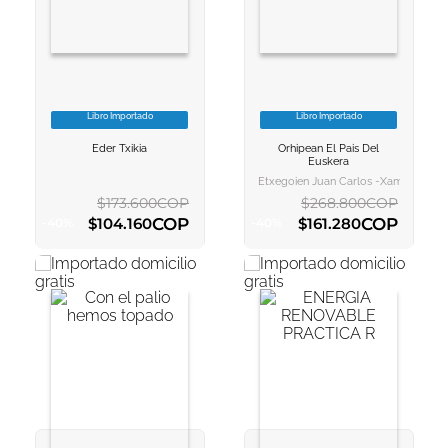
10
.
book haven
Libro Importado
Libro Importado
VER INFORMACION
VER INFORMACION
Eder Txikia
Orhipean El Pais Del
AGREGAR AL
AGREGAR AL
Euskera
CARRITO
CARRITO
Etxegoien Juan Carlos -xamar-, Etxe
$
173
.
600
COP
$
268
.
800
COP
COP
COP
$
104
.
160
$
161
.
280
-
40
%
-
40
%
AGREGAR AL CARRITO
AGREGAR AL CARRITO