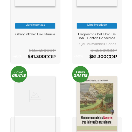
Libro Importado
Libro Importado
VER INFORMACION
VER INFORMACION
Oihangintzako Eskuliburua
Fragmentos Del Libro De
AGREGAR AL
AGREGAR AL
Job - Centon De Salmos
CARRITO
CARRITO
Pujol Jaumandreu, Carlos
$
135
.
500
COP
$
135
.
500
COP
COP
COP
$
81
.
300
$
81
.
300
-
40
%
-
40
%
AGREGAR AL CARRITO
AGREGAR AL CARRITO