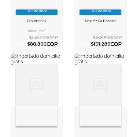
Libro Importado
Libro Importado
VER INFORMACION
VER INFORMACION
Resistiendas
Airea Ez Da Debalde
AGREGAR AL
AGREGAR AL
CARRITO
CARRITO
Roda, Paco
$
148
.
000
COP
$
168
.
800
COP
COP
COP
$
88
.
800
$
101
.
280
-
40
%
-
40
%
AGREGAR AL CARRITO
AGREGAR AL CARRITO