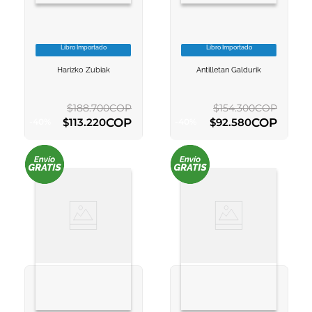
Libro Importado
Libro Importado
VER INFORMACION
VER INFORMACION
Harizko Zubiak
Antilletan Galdurik
AGREGAR AL
AGREGAR AL
CARRITO
CARRITO
$
188
.
700
COP
$
154
.
300
COP
COP
COP
$
113
.
220
$
92
.
580
-
40
%
-
40
%
AGREGAR AL CARRITO
AGREGAR AL CARRITO