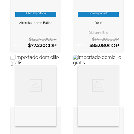
Libro Importado
Libro Importado
VER INFORMACION
VER INFORMACION
Alferrikakoaren Balioa
Deus
AGREGAR AL
AGREGAR AL
CARRITO
CARRITO
Dicharry, Eric
$
128
.
700
COP
$
141
.
800
COP
COP
COP
$
77
.
220
$
85
.
080
-
40
%
-
40
%
AGREGAR AL CARRITO
AGREGAR AL CARRITO