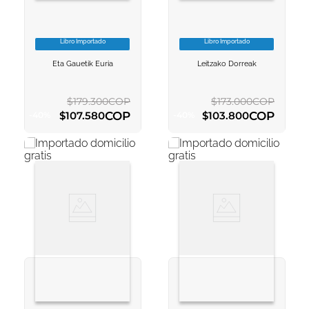
Libro Importado
Libro Importado
VER INFORMACION
VER INFORMACION
Eta Gauetik Euria
Leitzako Dorreak
AGREGAR AL
AGREGAR AL
CARRITO
CARRITO
$
179
.
300
COP
$
173
.
000
COP
COP
COP
$
107
.
580
$
103
.
800
-
40
%
-
40
%
AGREGAR AL CARRITO
AGREGAR AL CARRITO