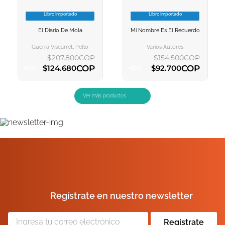
Libro Importado
Libro Importado
VER INFORMACION
VER INFORMACION
El Diario De Mola
Mi Nombre Es El Recuerdo
AGREGAR AL
AGREGAR AL
CARRITO
CARRITO
Guerra Viscarret, Pello
Varios Autores
$
207
.
800
COP
$
154
.
500
COP
COP
COP
$
124
.
680
$
92
.
700
-
40
%
-
40
%
AGREGAR AL CARRITO
AGREGAR AL CARRITO
Regístrate en nuestro newsletter
Regístrate