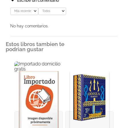
Escribe un comentario
Más reciente
Todos
Agregar comentario
No hay comentarios.
Título
Estos libros tambien te
podrian gustar
Califica el producto de 1 a 5 estrellas
★
★
★
★
★
Tu nombre
Dirección de email
Escribe un comentario