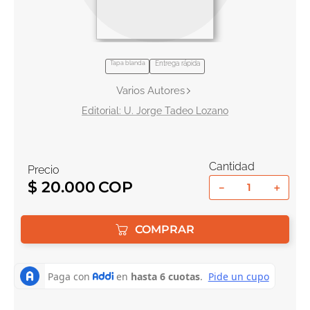
10
.
biblia
Tapa blanda
Entrega rápida
Varios Autores
U. Jorge Tadeo Lozano
Cantidad
Precio
$
20
.
000
－
＋
COMPRAR