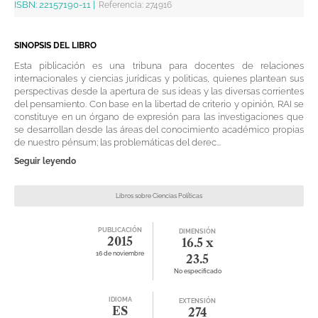
ISBN:
22157190-11
|
Referencia
:
274916
SINOPSIS DEL LIBRO
Esta piblicación es una tribuna para docentes de relaciones
internacionales y ciencias jurídicas y politicas, quienes plantean sus
perspectivas desde la apertura de sus ideas y las diversas corrientes
del pensamiento. Con base en la libertad de criterio y opinión, RAI se
constituye en un órgano de expresión para las investigaciones que
se desarrollan desde las áreas del conocimiento académico propias
de nuestro pénsum; las problemáticas del derec...
Seguir leyendo
Libros sobre Ciencias Políticas
PUBLICACIÓN
DIMENSIÓN
2015
16.5 x
16 de noviembre
23.5
No especificado
IDIOMA
EXTENSIÓN
ES
274