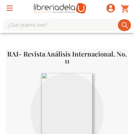
¿Qué quieres leer?
TÉRMINOS MÁS BUSCADOS
1
.
odisea
RAI- Revista Análisis Internacional. No.
2
.
tote bag -
11
3
.
harry potter
4
.
edición especial
5
.
iliada
6
.
1984
7
.
el cielo selva
8
.
divina comedia
9
.
tarot