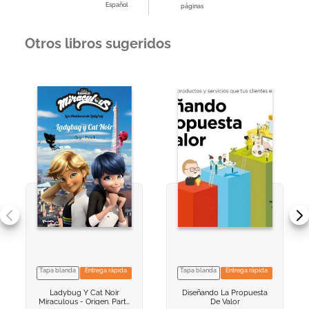
Español
páginas
Otros libros sugeridos
Tapa blanda
Entrega rápida
Tapa blanda
Entrega rápida
VER INFORMACION
VER INFORMACION
Ladybug Y Cat Noir
Diseñando La Propuesta
AGREGAR AL
AGREGAR AL
Miraculous - Origen. Parte
De Valor