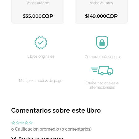
CARRITO
CARRITO
1
Varios Autores
Varios Autores
COP
COP
$
35
.
000
$
149
.
000
AGREGAR AL CARRITO
AGREGAR AL CARRITO
Libros originales
Compra 100% segura
Múltiples medios de pago
Envíos nacionales e
internacionales
Comentarios sobre este libro
☆
☆
☆
☆
☆
0 Calificación promedio
(0 comentarios)