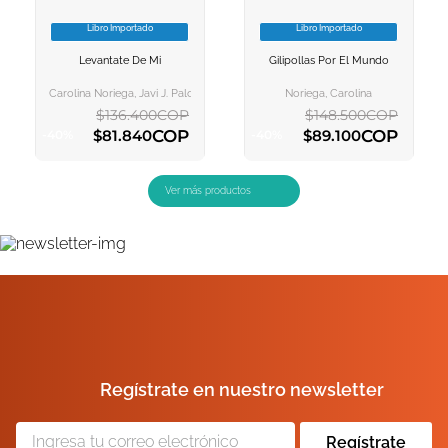
Libro Importado
Libro Importado
VER INFORMACION
VER INFORMACION
Levantate De Mi
Gilipollas Por El Mundo
AGREGAR AL
AGREGAR AL
CARRITO
CARRITO
Carolina Noriega, Javi J. Palo
Noriega, Carolina
$
136
.
400
COP
$
148
.
500
COP
COP
COP
$
81
.
840
$
89
.
100
-
40
%
-
40
%
AGREGAR AL CARRITO
AGREGAR AL CARRITO
Regístrate en nuestro newsletter
Regístrate