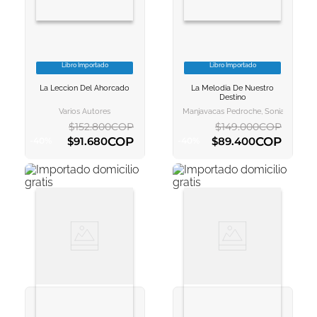
Libro Importado
Libro Importado
VER INFORMACION
VER INFORMACION
La Leccion Del Ahorcado
La Melodia De Nuestro
AGREGAR AL
AGREGAR AL
Destino
CARRITO
CARRITO
Varios Autores
Manjavacas Pedroche, Sonia
$
152
.
800
COP
$
149
.
000
COP
COP
COP
$
91
.
680
$
89
.
400
-
40
%
-
40
%
AGREGAR AL CARRITO
AGREGAR AL CARRITO