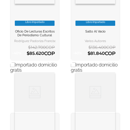
Libro Importado
Libro Importado
VER INFORMACION
VER INFORMACION
Oficio De Lecturas Escritos
Salto Al Vacio
AGREGAR AL
AGREGAR AL
De Periodismo Cultural
CARRITO
CARRITO
Rodríguez Pastoriza Francisco
Varios Autores
$
142
.
700
COP
$
136
.
400
COP
COP
COP
$
85
.
620
$
81
.
840
-
40
%
-
40
%
AGREGAR AL CARRITO
AGREGAR AL CARRITO