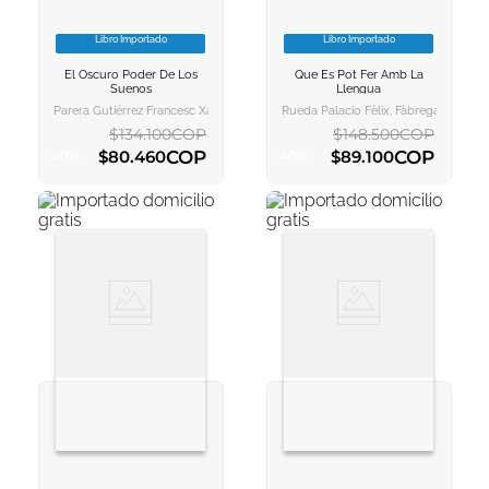
Libro Importado
Libro Importado
VER INFORMACION
VER INFORMACION
El Oscuro Poder De Los
Que Es Pot Fer Amb La
AGREGAR AL
AGREGAR AL
Suenos
Llengua
CARRITO
CARRITO
Parera Gutiérrez Francesc Xavier
Rueda Palacio Fèlix, Fàbregas Tarrida
$
134
.
100
COP
$
148
.
500
COP
COP
COP
$
80
.
460
$
89
.
100
-
40
%
-
40
%
AGREGAR AL CARRITO
AGREGAR AL CARRITO