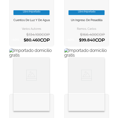
Libro Importado
Libro Importado
VER INFORMACION
VER INFORMACION
Cuentos De Luz Y De Agua
Un Ingreso De Pesadilla
AGREGAR AL
AGREGAR AL
CARRITO
CARRITO
Varios Autores
Ramos, Carlos
$
134
.
100
COP
$
166
.
400
COP
COP
COP
$
80
.
460
$
99
.
840
-
40
%
-
40
%
AGREGAR AL CARRITO
AGREGAR AL CARRITO