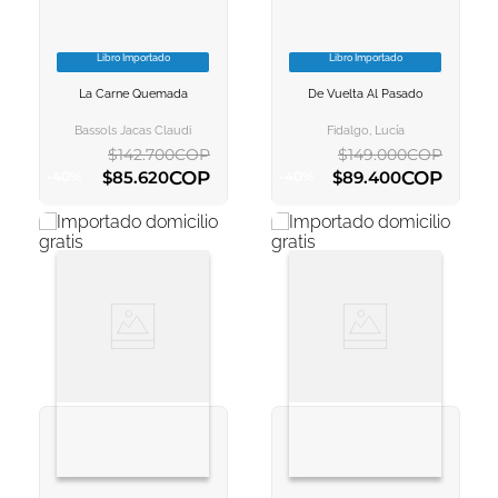
Libro Importado
Libro Importado
VER INFORMACION
VER INFORMACION
La Carne Quemada
De Vuelta Al Pasado
AGREGAR AL
AGREGAR AL
CARRITO
CARRITO
Bassols Jacas Claudi
Fidalgo, Lucía
$
142
.
700
COP
$
149
.
000
COP
COP
COP
$
85
.
620
$
89
.
400
-
40
%
-
40
%
AGREGAR AL CARRITO
AGREGAR AL CARRITO