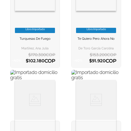
Libro Importado
Libro Importado
VER INFORMACION
VER INFORMACION
Turquesas De Fuego
Te Quiero Pero Ahora No
AGREGAR AL
AGREGAR AL
CARRITO
CARRITO
Martínez, Ana Julia
De Toro García Carolina
$
170
.
300
COP
$
153
.
200
COP
COP
COP
$
102
.
180
$
91
.
920
-
40
%
-
40
%
AGREGAR AL CARRITO
AGREGAR AL CARRITO