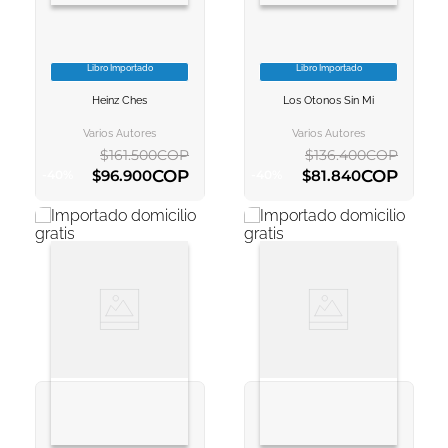
Libro Importado
Libro Importado
VER INFORMACION
VER INFORMACION
Heinz Ches
Los Otonos Sin Mi
AGREGAR AL
AGREGAR AL
CARRITO
CARRITO
Varios Autores
Varios Autores
$
161
.
500
COP
$
136
.
400
COP
COP
COP
$
96
.
900
$
81
.
840
-
40
%
-
40
%
AGREGAR AL CARRITO
AGREGAR AL CARRITO