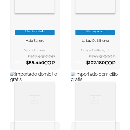
Libro Importado
Libro Importado
VER INFORMACION
VER INFORMACION
Mala Sangre
La Luz De Minerva
AGREGAR AL
AGREGAR AL
CARRITO
CARRITO
Varios Autores
Ortega Orellana, F.j.
$
142
.
400
COP
$
170
.
300
COP
COP
COP
$
85
.
440
$
102
.
180
-
40
%
-
40
%
AGREGAR AL CARRITO
AGREGAR AL CARRITO