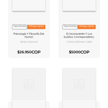
Tapa blanda
Entrega rápida
Tapa blanda
Entrega rápida
VER INFORMACION
VER INFORMACION
Psicología Y Filosofía Del
El Inconsciente Y Los
AGREGAR AL
AGREGAR AL
Humor
Sueños: Correspondencia
CARRITO
CARRITO
Con El Hades Griego
Varios Autores
Carlos Alfonso Calle
COP
COP
$
26
.
950
$
5000
AGREGAR AL CARRITO
AGREGAR AL CARRITO