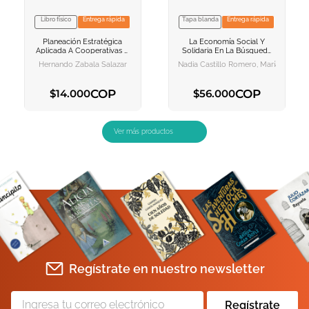
Libro físico
Entrega rápida
Tapa blanda
Entrega rápida
VER INFORMACION
VER INFORMACION
Planeación Estratégica
La Economía Social Y
AGREGAR AL
AGREGAR AL
Aplicada A Cooperativas Y
Solidaria En La Búsqueda
CARRITO
CARRITO
Demás Formas Asociativas
De La Equidad De Género
Hernando Zabala Salazar
Nadia Castillo Romero, María De Los 
Y Solidarias
Vol I
COP
COP
$
14
.
000
$
56
.
000
AGREGAR AL CARRITO
AGREGAR AL CARRITO
Regístrate en nuestro newsletter
Regístrate