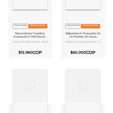
Tapa blanda
Entrega rápida
Tapa blanda
Entrega rápida
VER INFORMACION
VER INFORMACION
Neurociencia Cognitiva.
Bejkaariwa´a. Propuesta De
AGREGAR AL
AGREGAR AL
Evaluación E Intervención
Un Modelo De Salud
CARRITO
CARRITO
En Daño Cerebral Por
Intercultural Del Pueblo
Jasmín Bonilla Santos, Alfredis González Hernández, Ángela Magnolia Ríos Gal
Deibys Carrasquilla Baza, Emy Shilen
Trauma Craneoencefálico
Ette Ennaka
COP
COP
$
15
.
960
$
60
.
000
AGREGAR AL CARRITO
AGREGAR AL CARRITO