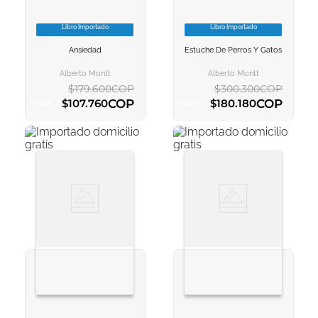
Libro Importado
Libro Importado
VER INFORMACION
VER INFORMACION
Ansiedad
Estuche De Perros Y Gatos
AGREGAR AL
AGREGAR AL
CARRITO
CARRITO
Alberto Montt
Alberto Montt
$
179
.
600
COP
$
300
.
300
COP
COP
COP
$
107
.
760
$
180
.
180
-
40
%
-
40
%
AGREGAR AL CARRITO
AGREGAR AL CARRITO