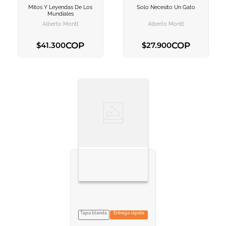
Mitos Y Leyendas De Los
Solo Necesito Un Gato
AGREGAR AL
AGREGAR AL
Mundiales
CARRITO
CARRITO
Alberto Montt
Alberto Montt
COP
COP
$
41
.
300
$
27
.
900
AGREGAR AL CARRITO
AGREGAR AL CARRITO
Tapa blanda
Entrega rápida
NO DISPONIBLE