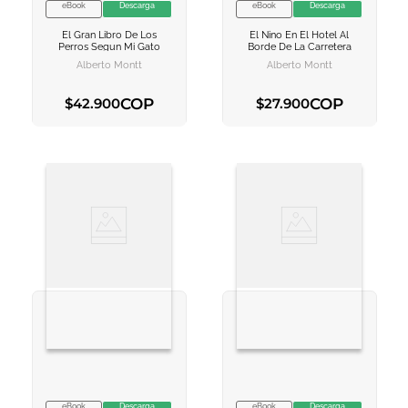
eBook
Descarga
eBook
Descarga
VER INFORMACION
VER INFORMACION
El Gran Libro De Los
El Nino En El Hotel Al
AGREGAR AL
AGREGAR AL
Perros Segun Mi Gato
Borde De La Carretera
CARRITO
CARRITO
Alberto Montt
Alberto Montt
COP
COP
$
42
.
900
$
27
.
900
AGREGAR AL CARRITO
AGREGAR AL CARRITO
eBook
Descarga
eBook
Descarga