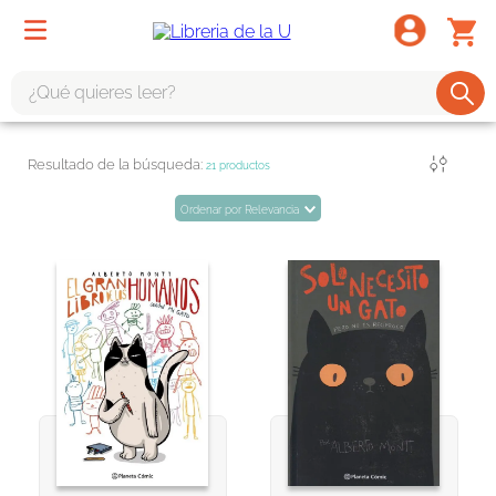
¿Qué quieres leer?
TÉRMINOS MÁS BUSCADOS
Filtrar
21
productos
1
.
odisea
Ordenar por
Relevancia
2
.
tote bag -
3
.
harry potter
4
.
edición especial
5
.
iliada
6
.
tarot
7
.
divina comedia
8
.
1984
9
.
el cielo selva