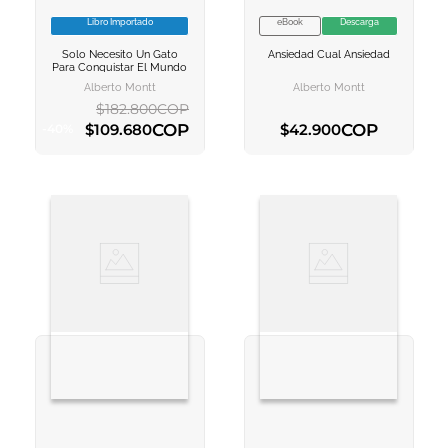
Libro Importado
eBook
Descarga
VER INFORMACION
VER INFORMACION
Solo Necesito Un Gato
Ansiedad Cual Ansiedad
AGREGAR AL
AGREGAR AL
Para Conquistar El Mundo
CARRITO
CARRITO
Alberto Montt
Alberto Montt
$
182
.
800
COP
COP
COP
$
109
.
680
$
42
.
900
-
40
%
AGREGAR AL CARRITO
AGREGAR AL CARRITO