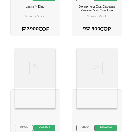
VER INFORMACION
VER INFORMACION
Laura Y Dino
Demente 2 Dos Cabezas
AGREGAR AL
AGREGAR AL
Piensan Mas Que Una
CARRITO
CARRITO
Alberto Montt
Alberto Montt
COP
COP
$
27
.
900
$
52
.
900
AGREGAR AL CARRITO
AGREGAR AL CARRITO
eBook
Descarga
eBook
Descarga
VER INFORMACION
VER INFORMACION