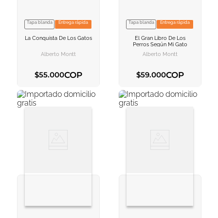
Tapa blanda
Entrega rápida
Tapa blanda
Entrega rápida
VER INFORMACION
VER INFORMACION
La Conquista De Los Gatos
El Gran Libro De Los
AGREGAR AL
AGREGAR AL
Perros Según Mi Gato
CARRITO
CARRITO
Alberto Montt
Alberto Montt
COP
COP
$
55
.
000
$
59
.
000
AGREGAR AL CARRITO
AGREGAR AL CARRITO