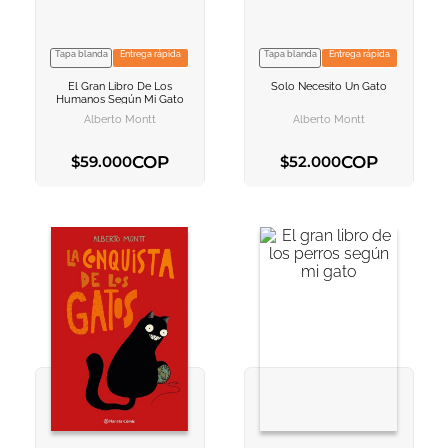
10
.
book haven
Tapa blanda
Entrega rápida
Tapa blanda
Entrega rápida
VER INFORMACION
VER INFORMACION
El Gran Libro De Los
Solo Necesito Un Gato
AGREGAR AL
AGREGAR AL
Humanos Según Mi Gato
CARRITO
CARRITO
Alberto Montt
Alberto Montt
COP
COP
$
59
.
000
$
52
.
000
AGREGAR AL CARRITO
AGREGAR AL CARRITO