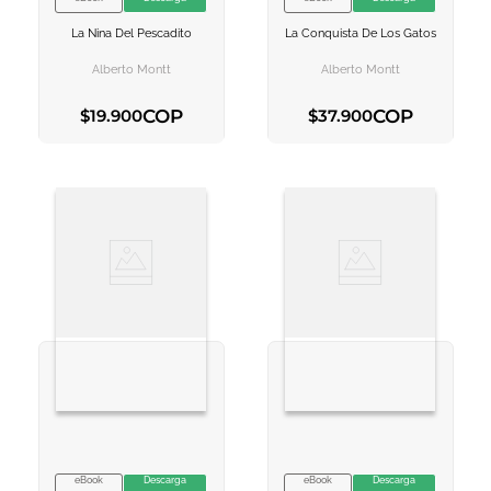
VER INFORMACION
VER INFORMACION
La Nina Del Pescadito
La Conquista De Los Gatos
AGREGAR AL
AGREGAR AL
CARRITO
CARRITO
Alberto Montt
Alberto Montt
COP
COP
$
19
.
900
$
37
.
900
AGREGAR AL CARRITO
AGREGAR AL CARRITO
eBook
Descarga
eBook
Descarga