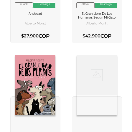
eBook
Descarga
eBook
Descarga
VER INFORMACION
VER INFORMACION
Ansiedad
El Gran Libro De Los
AGREGAR AL
AGREGAR AL
Humanos Segun Mi Gato
CARRITO
CARRITO
Alberto Montt
Alberto Montt
COP
COP
$
27
.
900
$
42
.
900
AGREGAR AL CARRITO
AGREGAR AL CARRITO