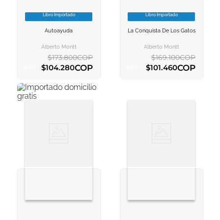
Libro Importado
Libro Importado
VER INFORMACION
VER INFORMACION
Autoayuda
La Conquista De Los Gatos
AGREGAR AL
AGREGAR AL
CARRITO
CARRITO
Alberto Montt
Alberto Montt
$
173
.
800
COP
$
169
.
100
COP
COP
COP
$
104
.
280
$
101
.
460
-
40
%
-
40
%
AGREGAR AL CARRITO
AGREGAR AL CARRITO