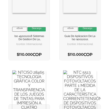
10
.
book haven
eBook
Descarga
eBook
Descarga
VER INFORMACION
VER INFORMACION
Iso 450012018 Sistemas
Guia De Aplicacion De La
AGREGAR AL
AGREGAR AL
De Gestion De La
Iso 90012015
CARRITO
CARRITO
Seguridad Y Salud En El
Icontec Internacional
Icontec Internacional
Trabajo
COP
COP
$
110
.
000
$
110
.
000
AGREGAR AL CARRITO
AGREGAR AL CARRITO