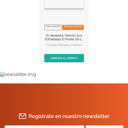
Tapa blanda
Entrega rápida
NO DISPONIBLE
El Vendedor Halcón: Sus
AGREGAR AL
Estrategias
El Poder De La
CARRITO
Venta Consultiva Para
Christian Betancur Botero
Ganar Más Clientes
Satisfechos
AGREGAR AL CARRITO
Regístrate en nuestro newsletter