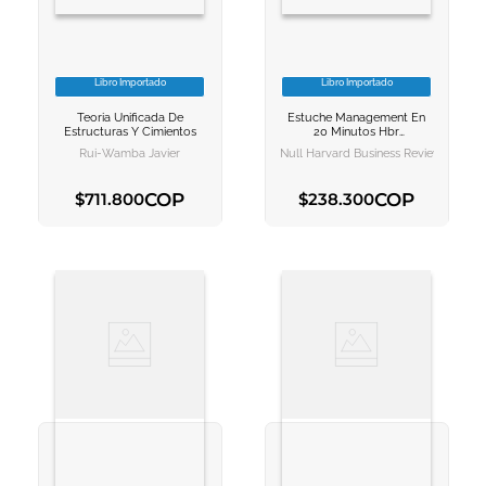
Libro Importado
Libro Importado
VER INFORMACION
VER INFORMACION
Teoria Unificada De
Estuche Management En
AGREGAR AL
AGREGAR AL
Estructuras Y Cimientos
20 Minutos Hbr
CARRITO
CARRITO
Management Tips
Rui-Wamba Javier
Null Harvard Business Review
COP
COP
$
711
.
800
$
238
.
300
AGREGAR AL CARRITO
AGREGAR AL CARRITO