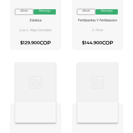
eBook
Descarga
eBook
Descarga
VER INFORMACION
VER INFORMACION
Estatica
Fertilizantes Y Fertilizacion
AGREGAR AL
AGREGAR AL
CARRITO
CARRITO
Luis A. Vega González
A. Finck
COP
COP
$
129
.
900
$
144
.
900
AGREGAR AL CARRITO
AGREGAR AL CARRITO