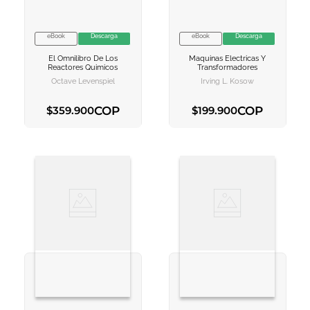
eBook
Descarga
eBook
Descarga
VER INFORMACION
VER INFORMACION
El Omnilibro De Los
Maquinas Electricas Y
AGREGAR AL
AGREGAR AL
Reactores Quimicos
Transformadores
CARRITO
CARRITO
Octave Levenspiel
Irving L. Kosow
COP
COP
$
359
.
900
$
199
.
900
AGREGAR AL CARRITO
AGREGAR AL CARRITO