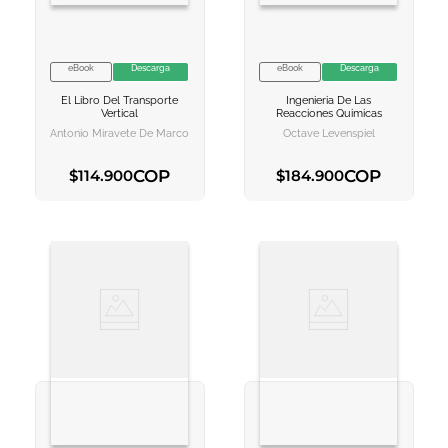
eBook
Descarga
eBook
Descarga
VER INFORMACION
VER INFORMACION
El Libro Del Transporte
Ingenieria De Las
AGREGAR AL
AGREGAR AL
Vertical
Reacciones Quimicas
CARRITO
CARRITO
Antonio Miravete De Marco
Octave Levenspiel
COP
COP
$
114
.
900
$
184
.
900
AGREGAR AL CARRITO
AGREGAR AL CARRITO