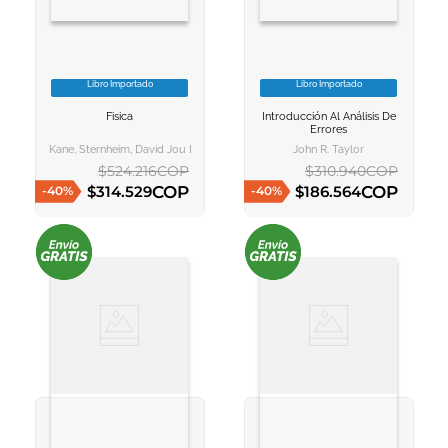
Libro Importado
Libro Importado
VER INFORMACION
VER INFORMACION
Fisica
Introducción Al Análisis De
AGREGAR AL
AGREGAR AL
Errores
CARRITO
CARRITO
Kane, Sternheim, David Jou Miravent
John R. Taylor
$
524
.
216
COP
$
310
.
940
COP
COP
COP
$
314
.
529
$
186
.
564
-
40
%
-
40
%
AGREGAR AL CARRITO
AGREGAR AL CARRITO